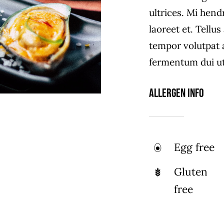
ultrices. Mi hend
laoreet et. Tellu
tempor volutpat
fermentum dui ut 
Allergen Info
Egg free
Gluten
free