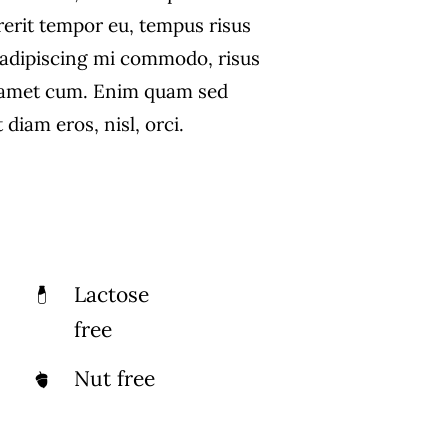
rerit tempor eu, tempus risus
s adipiscing mi commodo, risus
 amet cum. Enim quam sed
diam eros, nisl, orci.
Lactose
free
Nut free