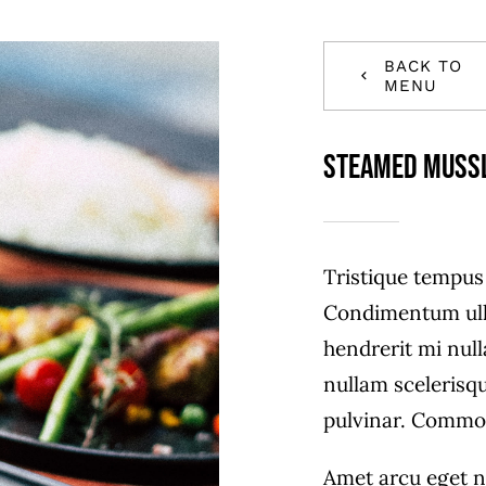
BACK TO
MENU
Steamed Muss
Tristique tempu
Condimentum ull
hendrerit mi null
nullam scelerisq
pulvinar. Commo
Amet arcu eget n