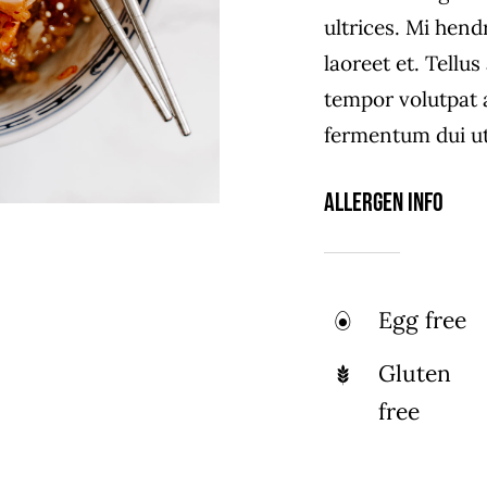
ultrices. Mi hend
laoreet et. Tellu
tempor volutpat
fermentum dui ut 
Allergen Info
Egg free
Gluten
free