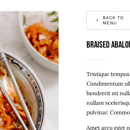
BACK TO
MENU
Braised Abalo
Tristique tempu
Condimentum ull
hendrerit mi null
nullam scelerisq
pulvinar. Commo
Amet arcu eget n