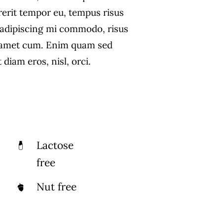
rerit tempor eu, tempus risus
s adipiscing mi commodo, risus
 amet cum. Enim quam sed
diam eros, nisl, orci.
Lactose
free
Nut free